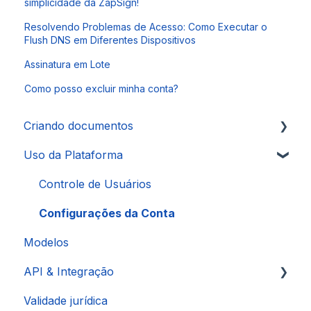
simplicidade da ZapSign!
Resolvendo Problemas de Acesso: Como Executar o
Flush DNS em Diferentes Dispositivos
Assinatura em Lote
Como posso excluir minha conta?
Criando documentos
Uso da Plataforma
Autenticações
Signatários
Controle de Usuários
Configurações da Conta
Modelos
API & Integração
Validade jurídica
Integração via Pluga