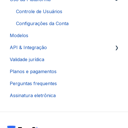
Signatários
Controle de Usuários
Configurações da Conta
Modelos
API & Integração
Validade jurídica
Integração via Pluga
Planos e pagamentos
Integração via Make
Perguntas frequentes
Integração HubSpot
Assinatura eletrônica
Integração via Zapier